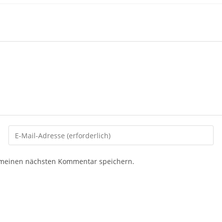
Gib
deine
E-
 meinen nächsten Kommentar speichern.
Mail-
Adresse
zum
Kommentieren
ein