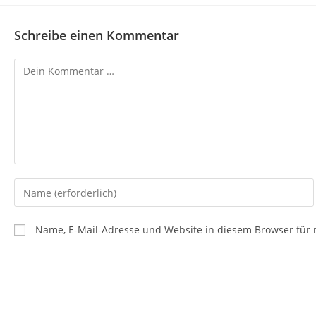
Schreibe einen Kommentar
Kommentar
Gib
deinen
Namen
Name, E-Mail-Adresse und Website in diesem Browser für
oder
Benutzernamen
zum
Kommentieren
ein